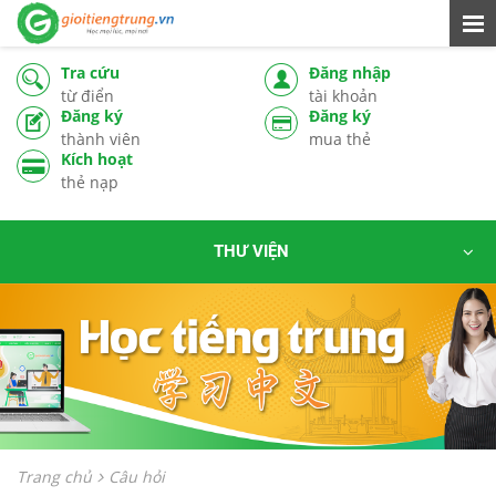
Tra cứu
Đăng nhập
từ điển
tài khoản
Đăng ký
Đăng ký
thành viên
mua thẻ
Kích hoạt
thẻ nạp
THƯ VIỆN
Trang chủ
Câu hỏi