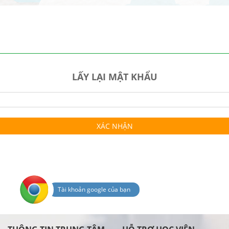
LẤY LẠI MẬT KHẨU
XÁC NHẬN
Tài khoản google của bạn