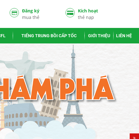
Đăng ký
Kích hoạt
mua thẻ
thẻ nạp
CFL
TIẾNG TRUNG BỒI CẤP TỐC
GIỚI THIỆU
LIÊN HỆ