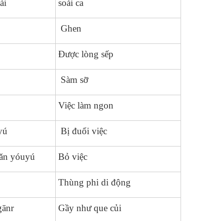
ài
soái ca
Ghen
Được lòng sếp
Sàm sỡ
Việc làm ngon
yú
Bị đuổi việc
ǎn yóuyú
Bỏ việc
Thùng phi di động
gānr
Gầy như que củi