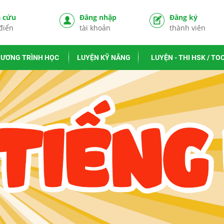
a cứu
Đăng nhập
Đăng ký
điển
tài khoản
thành viên
ƯƠNG TRÌNH HỌC
LUYỆN KỸ NĂNG
LUYỆN - THI HSK / TO