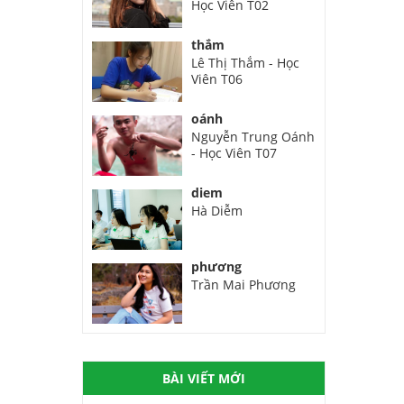
Học Viên T02
thắm
Lê Thị Thắm - Học
Viên T06
oánh
Nguyễn Trung Oánh
- Học Viên T07
diem
Hà Diễm
phương
Trần Mai Phương
BÀI VIẾT MỚI