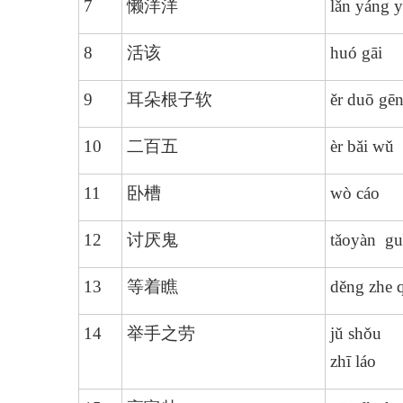
7
懒洋洋
lǎn yáng 
8
活该
huó gāi
9
耳朵根子软
ěr duō gēn
10
二百五
èr bǎi wǔ
11
卧槽
wò cáo
12
讨厌鬼
tǎoyàn gu
13
等着瞧
děng zhe 
14
举手之劳
jǔ shǒu
zhī láo