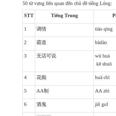
50 từ vựng liên quan đến chủ đề tiếng Lóng:
STT
Tiếng Trung
P
1
调情
tiáo qíng
2
霸道
bàdào
3
无话可说
wú huà
kě shuō
4
花痴
huā chī
5
AA制
AA zhì
6
酒鬼
jiǔ guǐ