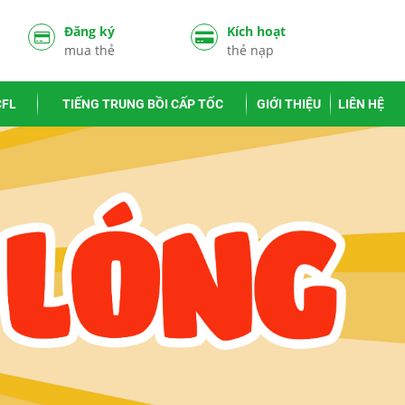
Đăng ký
Kích hoạt
mua thẻ
thẻ nạp
CFL
TIẾNG TRUNG BỒI CẤP TỐC
GIỚI THIỆU
LIÊN HỆ