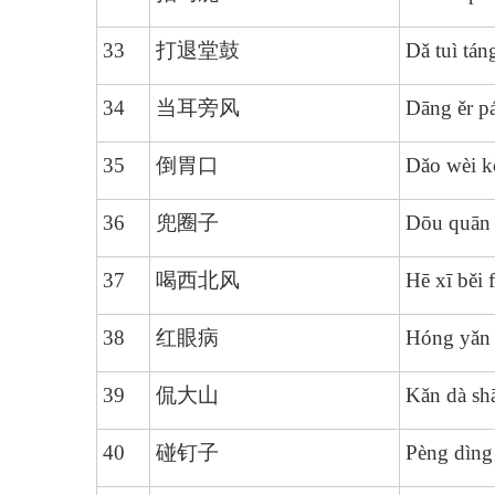
33
打退堂鼓
Dǎ tuì tán
34
当耳旁风
Dāng ěr p
35
倒胃口
Dǎo wèi k
36
兜圈子
Dōu quān 
37
喝西北风
Hē xī běi 
38
红眼病
Hóng yǎn 
39
侃大山
Kǎn dà sh
40
碰钉子
Pèng dìng 