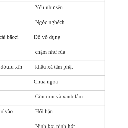
Yếu như sên
Ngốc nghếch
cài bāozi
Đồ vô dụng
chậm như rùa
 dòufu xīn
khẩu xà tâm phật
o
Chua ngoa
Còn non và xanh lắm
uǐ yào
Hối hận
Nịnh bợ, nịnh hót