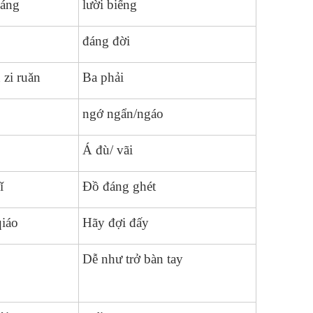
yáng
lười biếng
đáng đời
 zi ruǎn
Ba phải
ngớ ngẩn/ngáo
Á đù/ vãi
ǐ
Đồ đáng ghét
qiáo
Hãy đợi đấy
Dễ như trở bàn tay