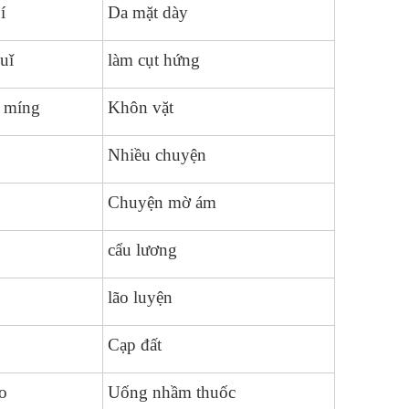
í
Da mặt dày
uǐ
làm cụt hứng
 míng
Khôn vặt
Nhiều chuyện
Chuyện mờ ám
cẩu lương
lão luyện
Cạp đất
o
Uống nhầm thuốc