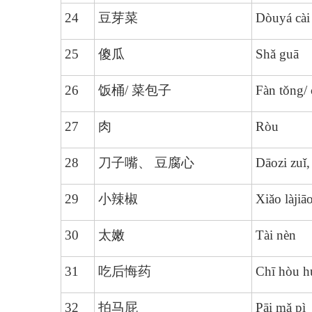
24
豆芽菜
Dòuyá cài
25
傻瓜
Shǎ guā
26
饭桶/ 菜包子
Fàn tǒng/ 
27
肉
Ròu
28
刀子嘴、 豆腐心
Dāozi zuǐ,
29
小辣椒
Xiǎo làjiā
30
太嫩
Tài nèn
31
吃后悔药
Chī hòu h
32
拍马屁
Pāi mǎ pì