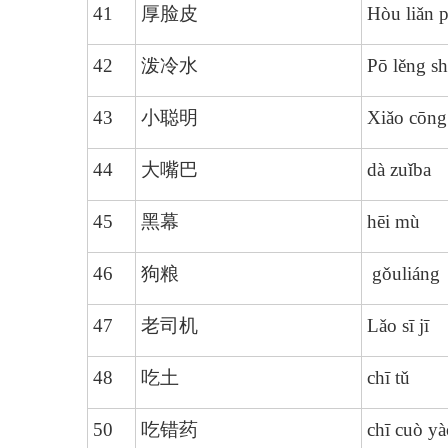
41
厚脸皮
Hòu liǎn p
42
泼冷水
Pō lěng sh
43
小聪明
Xiǎo cōng
44
大嘴巴
dà zuǐba
45
黑幕
hēi mù
46
狗粮
gǒuliáng
47
老司机
Lǎo sī jī
48
吃土
chī tǔ
50
吃错药
chī cuò yà