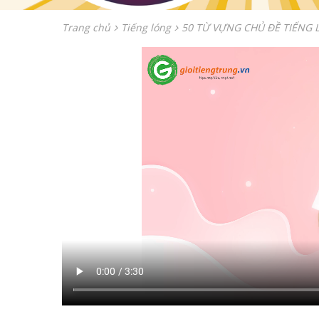
Trang chủ
Tiếng lóng
50 TỪ VỰNG CHỦ ĐỀ TIẾNG