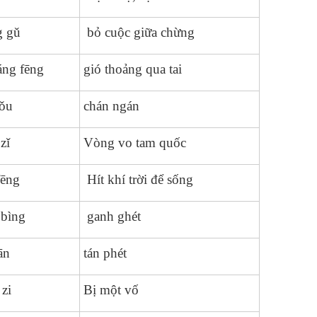
g gǔ
bỏ cuộc giữa chừng
áng fēng
gió thoảng qua tai
ǒu
chán ngán
zǐ
Vòng vo tam quốc
fēng
Hít khí trời để sống
bìng
ganh ghét
ān
tán phét
zi
Bị một vố