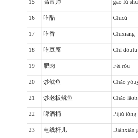
15
高富帅
gāo fù shu
16
吃醋
Chīcù
17
吃香
Chīxiāng
18
吃豆腐
Chī dòufu
19
肥肉
Féi ròu
20
炒鱿鱼
Chǎo yóu
21
炒老板鱿鱼
Chǎo lǎob
22
啤酒桶
Píjiǔ tǒng
23
电线杆儿
Diànxiàn 