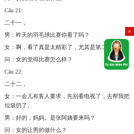
Câu 21:
二十一，
男：昨天的羽毛球比赛你看了吗？
女：啊，看了真是太精彩了，尤其是第二场。
问：女的觉得比赛怎么样？
Câu 22:
二十二，
女：一会儿有客人要求，先别看电视了，去帮我把
垃圾扔了。
男：好的，妈妈。是张阿姨要来吗？
问：女的让男的做什么？