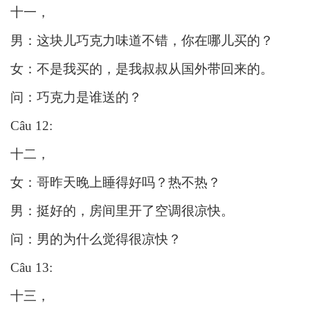
十一，
男：这块儿巧克力味道不错，你在哪儿买的？
女：不是我买的，是我叔叔从国外带回来的。
问：巧克力是谁送的？
Câu 12:
十二，
女：哥昨天晚上睡得好吗？热不热？
男：挺好的，房间里开了空调很凉快。
问：男的为什么觉得很凉快？
Câu 13:
十三，