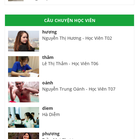
CÂU CHUYỆN HỌC VIÊN
hương
Nguyễn Thị Hương - Học Viên T02
thắm
Lê Thị Thắm - Học Viên T06
oánh
Nguyễn Trung Oánh - Học Viên T07
diem
Hà Diễm
phương