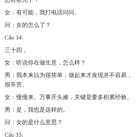
女：有可能，我打电话问问。
问：女的怎么了？
Câu 34:
三十四，
女：听说你在做生意，怎么样？
男：我本来以为很简单，做起来才发现并不容易，
很辛苦。
女：慢慢来。万事开头难，关键是要多积累经验。
男：是，我也是这样的。
问：女的是什么意思？
Câu 35: