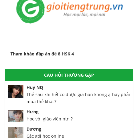
Tham khảo đáp án đề 8 HSK 4
CÂU HỎI THƯỜNG GẶP
Huy NQ
Thẻ sau khi hết có được gia hạn không ạ hay phải
mua thẻ khác?
Hưng
Học với giáo viên ntn ?
Dương
Các gói học online