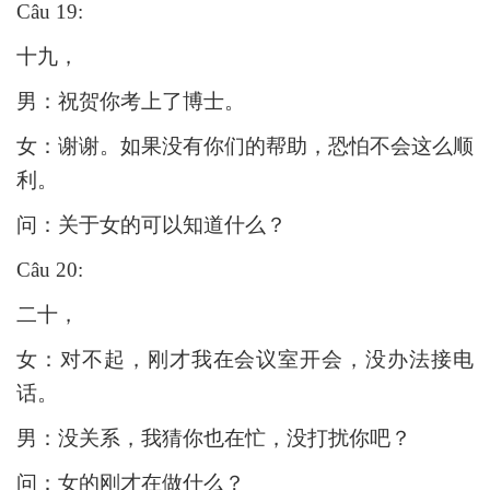
Câu 19:
十九，
男：祝贺你考上了博士。
女：谢谢。如果没有你们的帮助，恐怕不会这么顺
利。
问：关于女的可以知道什么？
Câu 20:
二十，
女：对不起，刚才我在会议室开会，没办法接电
话。
男：没关系，我猜你也在忙，没打扰你吧？
问：女的刚才在做什么？