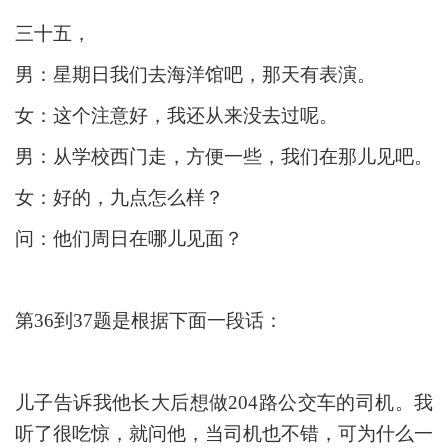
三十五，
男：星期日我们去海洋馆吧，那天有表演。
女：这个注意好，我还从来没去过呢。
男：从学校西门走，方便一些，我们在那儿见吧。
女：好的，九点怎么样？
问：他们周日在哪儿见面？
第36到37题是根据下面一段话：
儿子告诉我他长大后想做204路公交车的司机。我
听了很吃惊，就问他，当司机也不错，可为什么一