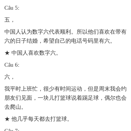
Câu 5:
五，
中国人认为数字六代表顺利。所以他们喜欢在带有
六的日子结婚，希望自己的电话号码里有六。
★ 中国人喜欢数字六。
Câu 6:
六，
我平时上班忙，很少有时间运动，但是周末我会约
朋友们见面，一块儿打篮球说着踢足球，偶尔也会
去爬山。
★ 他几乎每天都去打篮球。
Câu 7: