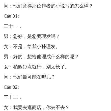
问：他们觉得那位作者的小说写的怎么样？
Câu 31:
三十一，
男：您好，是您要理发吗？
女：不是，给我小孙理发。
男：好的，想给他理成什么样的呢？
女：稍微短点就行，别太长了。
问：他们最可能在哪儿？
Câu 32:
三十二，
女：我要去逛商店，你去不去？